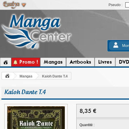
Pseudo :
Mon
Promo !
Mangas
Artbooks
Livres
DV
Mangas
Kaioh Dante T.4
Kaioh Dante T.4
8,35
€
Quantité :