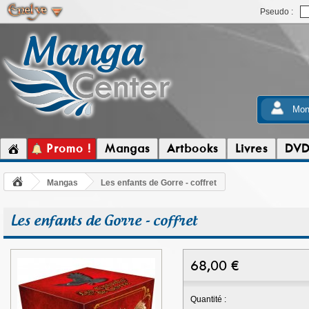
Pseudo :
Mon
Promo !
Mangas
Artbooks
Livres
DV
Mangas
Les enfants de Gorre - coffret
Les enfants de Gorre - coffret
68,00
€
Quantité :