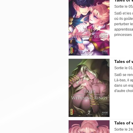
Tales of 
Sortie le 0
Satô et les
où ils goût
perturber le
apprentissa
princesses
Tales of 
Sortie le 0
Satô se ren
Là-bas, il 
dans un esp
d'autre cho
Tales of 
Sortie le 2