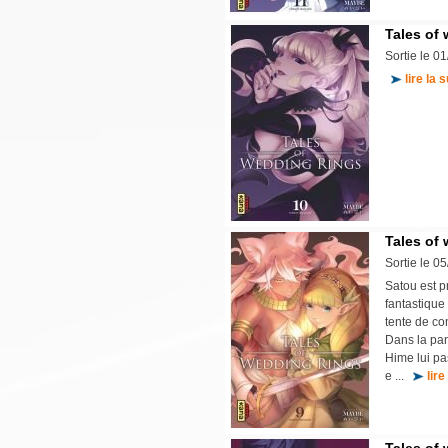
Tales of 
Sortie le 0
lire la s
Tales of 
Sortie le 0
Satou est 
fantastique
tente de co
Dans la pan
Hime lui pa
e ...
lire