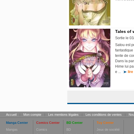
Tales of 
Sortie le 0
Satou est 
fantastique
tente de co
Dans la pan
Hime lui pa
e ...
lire
Accueil
|
Mon compte
|
Les mentions légales
|
Les conditions de ventes
|
Nou
Manga Center
Comics Center
BD Center
Toy Center
Mangas
Comics
BD
Jeux de société