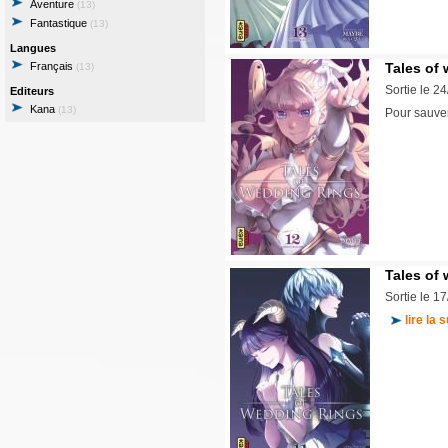
Aventure
(13)
Fantastique
(13)
Langues
Français
Tales of 
(13)
Sortie le 2
Editeurs
Kana
(13)
Pour sauver
Tales of 
Sortie le 1
lire la s