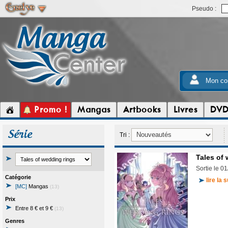
Pseudo :
Mon co
Promo !
Mangas
Artbooks
Livres
DV
Série
Tri :
Tales of 
Sortie le 0
Catégorie
lire la s
[MC]
Mangas
(13)
Prix
Entre 8 € et 9 €
(13)
Genres