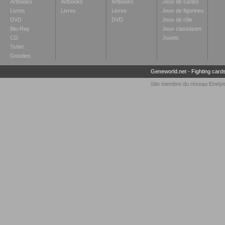
Artbooks
Artbooks
Artbooks
Jeux de cartes
Livres
Livres
Livres
Jeux de figurines
DVD
DVD
Jeux de rôle
Blu-Ray
Jeux classiques
CD
Jouets
Tshirt
Goodies
Geneworld.net
-
Fighting card
Site membre du réseau
Enely