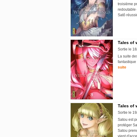
troisième p
redoutable 
Satô réussi
Tales of 
Sortie le 1
La suite de
fantastique
suite
Tales of 
Sortie le 1
Satou est 
protéger Sa
Satou prend
vient d'acc