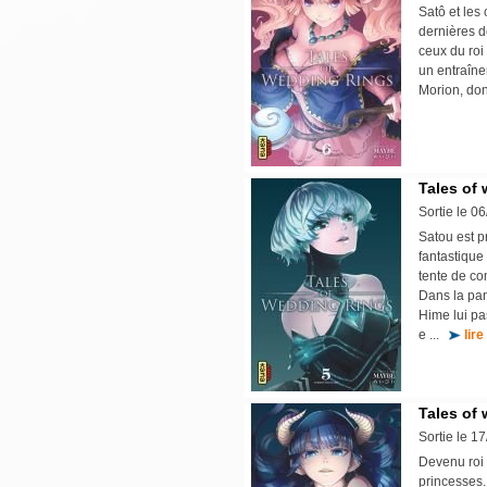
Satô et les
dernières d
ceux du roi
un entraînem
Morion, don
Tales of 
Sortie le 0
Satou est 
fantastique
tente de co
Dans la pan
Hime lui pa
e ...
lire
Tales of 
Sortie le 1
Devenu roi
princesses. 