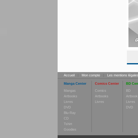
Accueil
|
Mon compte
|
Les mentions légale
Manga Center
Comics Center
BD Cen
Mangas
Comics
BD
Artbooks
Artbooks
Artbook
Livres
Livres
Livres
DVD
DVD
Blu-Ray
CD
Tshirt
Goodies