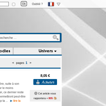
Oublié ?
odies
Univers
1
pages
8,05 €
ère, suite à son
ur le moins
i, ce dernier reste
Cet article vous
permettront peut-être
rapportera +
805
op ta ...
lire la