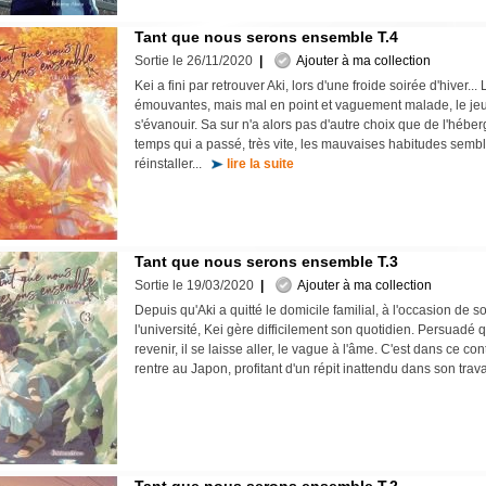
Tant que nous serons ensemble T.4
Sortie le 26/11/2020
|
Ajouter à ma collection
Kei a fini par retrouver Aki, lors d'une froide soirée d'hiver...
émouvantes, mais mal en point et vaguement malade, le je
s'évanouir. Sa sur n'a alors pas d'autre choix que de l'héber
temps qui a passé, très vite, les mauvaises habitudes sembl
réinstaller...
lire la suite
Tant que nous serons ensemble T.3
Sortie le 19/03/2020
|
Ajouter à ma collection
Depuis qu'Aki a quitté le domicile familial, à l'occasion de s
l'université, Kei gère difficilement son quotidien. Persuadé qu
revenir, il se laisse aller, le vague à l'âme. C'est dans ce c
rentre au Japon, profitant d'un répit inattendu dans son trav