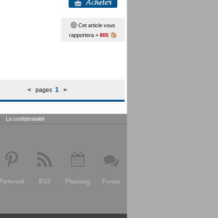
Cet article vous
rapportera +
805
1
pages
|
La confidentialité
Pinterest
RSS
Planning
Forum