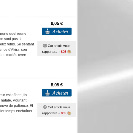
8,05 €
mporte quel jeune
ne sont pas si
reux refus. Se sentant
Cet article vous
ence d'Akira, son
rapportera +
805
ples mariés avec ...
8,05 €
ur est offerte, ils
 natale. Pourtant,
reuve de patience. Et
Cet article vous
mier temps enchaîner
rapportera +
805