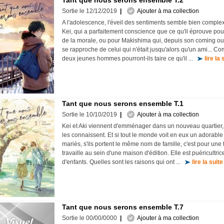
Tant que nous serons ensemble T.2
Sortie le 12/12/2019
|
Ajouter à ma collection
A l'adolescence, l'éveil des sentiments semble bien complex
Kei, qui a parfaitement conscience que ce qu'il éprouve pour
de la morale, ou pour Makishima qui, depuis son coming out
se rapproche de celui qui n'était jusqu'alors qu'un ami... C
deux jeunes hommes pourront-ils taire ce qu'il ...
lire la 
Tant que nous serons ensemble T.1
Sortie le 10/10/2019
|
Ajouter à ma collection
Kei et Aki viennent d'emménager dans un nouveau quartier, 
les connaissent. Et si tout le monde voit en eux un adorabl
mariés, s'ils portent le même nom de famille, c'est pour une t
travaille au sein d'une maison d'édition. Elle est puéricultric
d'enfants. Quelles sont les raisons qui ont ...
lire la suite
Tant que nous serons ensemble T.7
Sortie le 00/00/0000
|
Ajouter à ma collection