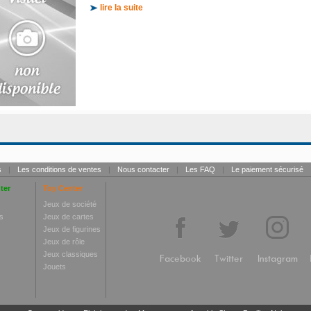
lire la suite
s
|
Les conditions de ventes
|
Nous contacter
|
Les FAQ
|
Le paiement sécurisé
ter
Toy Center
Jeux de société
s
Jeux de cartes
Jeux de figurines
Jeux de rôle
Jeux classiques
Facebook
Twitter
Instagram
Jouets