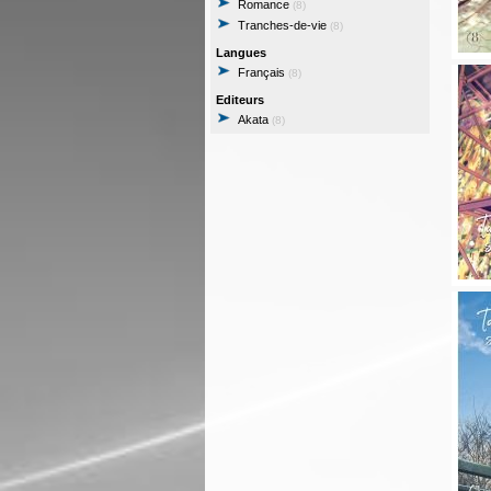
Romance
(8)
Tranches-de-vie
(8)
Langues
Français
(8)
Editeurs
Akata
(8)