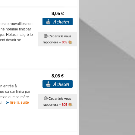
8,05 €
 Les retrouvailles sont
une homme finit par
ger. Hélas, malgré le
Cet article vous
ent devoir se
rapportera +
805
8,05 €
on entrée à
e sa sur finira par
ontexte que sa mère
Cet article vous
ail.
lire la suite
rapportera +
805