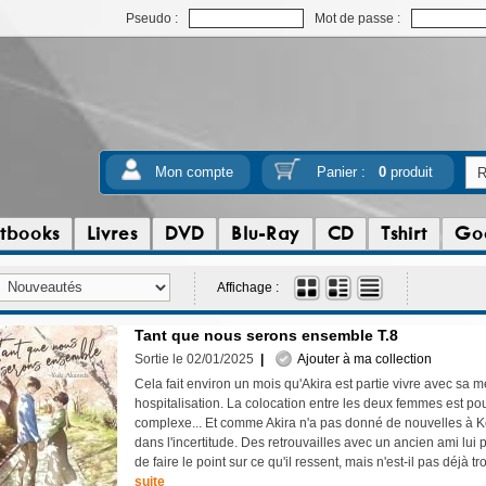
Pseudo :
Mot de passe :
Mon compte
Panier :
0
produit
tbooks
Livres
DVD
Blu-Ray
CD
Tshirt
Go
Affichage :
Tant que nous serons ensemble T.8
Sortie le 02/01/2025
|
Ajouter à ma collection
Cela fait environ un mois qu'Akira est partie vivre avec sa m
hospitalisation. La colocation entre les deux femmes est po
complexe... Et comme Akira n'a pas donné de nouvelles à Ke
dans l'incertitude. Des retrouvailles avec un ancien ami lui 
de faire le point sur ce qu'il ressent, mais n'est-il pas déjà tr
suite