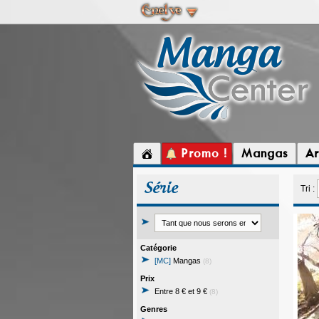
Promo !
Mangas
Ar
Série
Tri :
Catégorie
[MC]
Mangas
(8)
Prix
Entre 8 € et 9 €
(8)
Genres